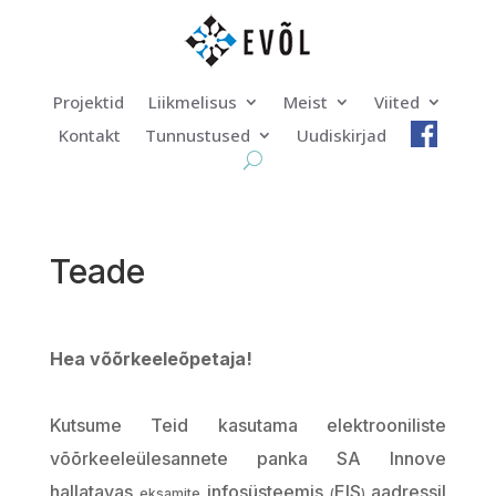
Projektid
Liikmelisus
Meist
Viited
Kontakt
Tunnustused
Uudiskirjad
Teade
Hea
võõrkeeleõpetaja
!
Kutsume
Teid
kasutama
elektrooniliste
võõrkeeleülesannete
panka
SA
Innove
hallatavas
infosüsteemis
EIS
aadressil
eksamite
(
)