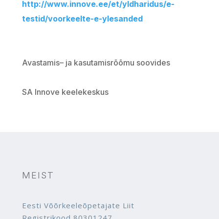
http://www.innove.ee/et/
yldharidus
/
e-
testid
/
voorkeelte-e-ylesanded
Avastamis
–
ja
kasutamisrõõmu
soovides
SA
Innove
keelekeskus
MEIST
Eesti Võõrkeeleõpetajate Liit
Registrikood 80301247