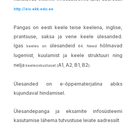
http://eis.ekk.edu.ee
Pangas
on
eesti
keele
teise
keelena
,
inglise
,
prantsuse
,
saksa
ja
vene
keele
ülesanded
.
Igas
ülesandeid
hõlmavad
keeles
on
64. Need
lugemist
kuulamist
ja
keele
struktuuri
ning
,
nelja
A1
A2
B1
B2
keeleoskustaset
(
,
,
,
).
Ülesanded
on
e-õppematerjalina
abiks
kujundaval
hindamisel
.
Ülesandepanga
ja
eksamite
infosüsteemi
kasutamise
lähema
tutvustuse
leiate
aadressilt