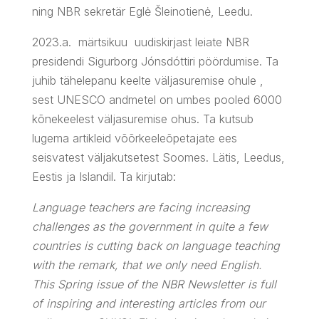
ning NBR sekretär Eglė Šleinotienė, Leedu.
2023.a. märtsikuu uudiskirjast leiate NBR
presidendi Sigurborg Jónsdóttiri pöördumise. Ta
juhib tähelepanu keelte väljasuremise ohule ,
sest UNESCO andmetel on umbes pooled 6000
kõnekeelest väljasuremise ohus. Ta kutsub
lugema artikleid võõrkeeleõpetajate ees
seisvatest väljakutsetest Soomes. Lätis, Leedus,
Eestis ja Islandil. Ta kirjutab:
Language teachers are facing increasing
challenges as the government in quite a few
countries is cutting back on language teaching
with the remark, that we only need English.
This Spring issue of the NBR Newsletter is full
of inspiring and interesting articles from our