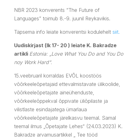
NBR 2023 konverents “The Future of
Languages” toimub 8.-9. juunil Reykavikis.
Täpsema info leiate konverentsi kodulehelt
siit.
Uudiskirjast (lk 17- 20 ) leiate K. Bakradze
artikli
Estonia: „Love What You Do and You Do
noy Work Hard“.
15.veebruaril korraldas EVÕL koostöös
võõrkeeleõpetajaid ettevalmistavate ülikoolide,
võõrkeeleõpetajate aineühenduste,
võõrkeeleõppekval õppivate üliõpilaste ja
vilistlaste esindajatega ümarlaua
võõrkeeleõpetajate järelkasvu teemal. Samal
teemal ilmus „Õpetajate Lehes“ (24.03.2023) K.
Bakradze arvamusartikkel „ Tee tööd