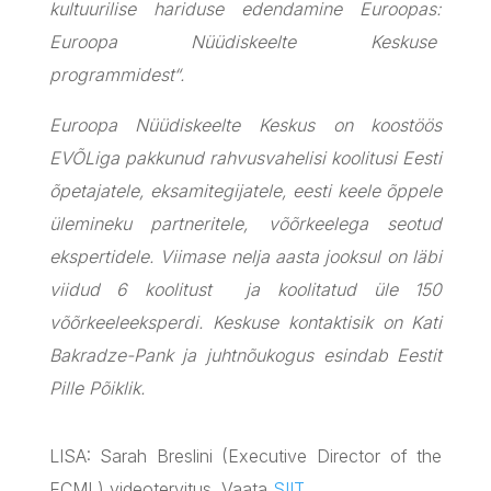
kultuurilise hariduse edendamine Euroopas:
Euroopa Nüüdiskeelte Keskuse
programmidest“.
Euroopa Nüüdiskeelte Keskus on koostöös
EVÕLiga pakkunud rahvusvahelisi koolitusi Eesti
õpetajatele, eksamitegijatele, eesti keele õppele
ülemineku partneritele, võõrkeelega seotud
ekspertidele. Viimase nelja aasta jooksul on läbi
viidud 6 koolitust ja koolitatud üle 150
võõrkeeleeksperdi. Keskuse kontaktisik on Kati
Bakradze-Pank ja juhtnõukogus esindab Eestit
Pille Põiklik.
LISA: Sarah Breslini (Executive Director of the
ECML) videotervitus. Vaata
SIIT