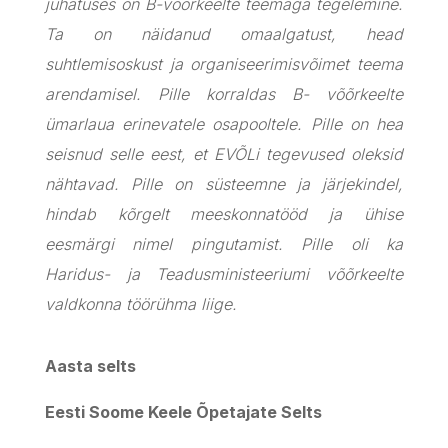
juhatuses on B-võõrkeelte teemaga tegelemine.
Ta on näidanud omaalgatust, head
suhtlemisoskust ja organiseerimisvõimet teema
arendamisel. Pille korraldas B- võõrkeelte
ümarlaua erinevatele osapooltele. Pille on hea
seisnud selle eest, et EVÕLi tegevused oleksid
nähtavad. Pille on süsteemne ja järjekindel,
hindab kõrgelt meeskonnatööd ja ühise
eesmärgi nimel pingutamist. Pille oli ka
Haridus- ja Teadusministeeriumi võõrkeelte
valdkonna töörühma liige.
Aasta selts
Eesti Soome Keele Õpetajate Selts