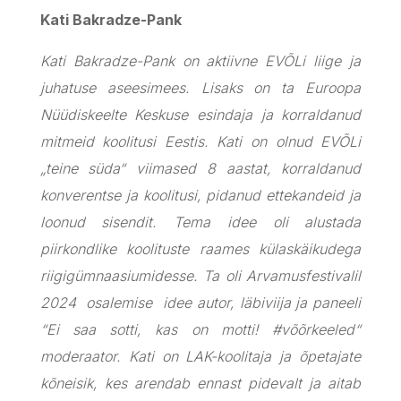
Kati Bakradze-Pank
Kati Bakradze-Pank on aktiivne EVÕLi liige ja
juhatuse aseesimees. Lisaks on ta Euroopa
Nüüdiskeelte Keskuse esindaja ja korraldanud
mitmeid koolitusi Eestis. Kati on olnud EVÕLi
„teine süda“ viimased 8 aastat, korraldanud
konverentse ja koolitusi, pidanud ettekandeid ja
loonud sisendit. Tema idee oli alustada
piirkondlike koolituste raames külaskäikudega
riigigümnaasiumidesse. Ta oli Arvamusfestivalil
2024 osalemise idee autor, läbiviija ja paneeli
“Ei saa sotti, kas on motti! #võõrkeeled“
moderaator. Kati on LAK-koolitaja ja õpetajate
kõneisik, kes arendab ennast pidevalt ja aitab