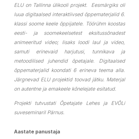
ELU on Tallinna ülikooli projekt. Eesmärgiks oli
luua digitaalsed interaktiivsed õppematerjalid 6.
klassi soome keele õppijatele. Töörühm koostas
eesti- ja soomekeelsetest eksitussõnadest
animeeritud video; lisaks loodi laul ja video,
samuti erinevaid harjutusi, tunnikava ja
metoodilised juhendid õpetajale. Digitaalsed
õppematerjalid koondati 6 erineva teema alla.
Järgnevad ELU projektid toovad jätku. Materjal
on autentne ja emakeele kõnelejate esitatud.
Projekti tutvustati Õpetajate Lehes ja EVÕLi
suveseminaril Pärnus.
Aastate panustaja