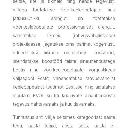
seltse, liite ja liikmeid ning nende tegevust,
millega toetatakse võõrkeeleõpetajate liidu
jätkusuutlikku arengut, sh toetatakse
võõrkeeleõpetajate professionaalset arengut,
kaasatakse liikmeid (rahvusvahelistesse)
projektidesse, jagatakse oma parimat kogemust,
edendatakse liikmete omavahelist koostööd,
laiendatakse koostööd teiste aineühendustega
Eestis ning võõrkeeleõpetajate võrgustikega
väljaspool Eestit, vahendatakse rahvusvahelist
keeleõppealast teadmist Eestisse ning aidatakse
muuta nii EVÕLi kui liitu kuuluvate aineühenduste
tegevus nähtavamaks ja kuuldavamaks.
Tunnustus anti välja seitsmes kategoorias: aasta
tegu, aasta tegija, aasta selts, aasta e-