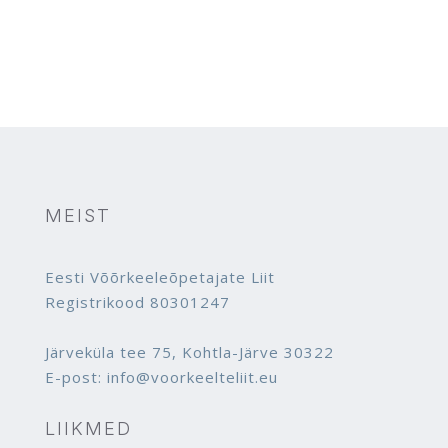
MEIST
Eesti Võõrkeeleõpetajate Liit
Registrikood 80301247
Järveküla tee 75, Kohtla-Järve 30322
E-post: info@voorkeelteliit.eu
LIIKMED