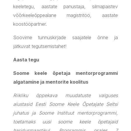
keeletegu, aastate panustaja, silmapaistev
võõrkeeleõppealane magistritöö, aastate
koostööpartner.
Soovime tunnuskirjade saajatele õnne ja
jätkuvat tegutsemistahet!
Aasta tegu
Soome keele õpetaja mentorprogrammi
algatamine ja mentorite koolitus
Riikliku õppekava muudatuste valguses
alustasid Eesti Soome Keele Õpetajate Seltsi
juhatus ja Soome Instituut mentorprogrammi,
toetamaks uusi soome keele õpetajaid
haridusmaastikul. Programmis osales 7