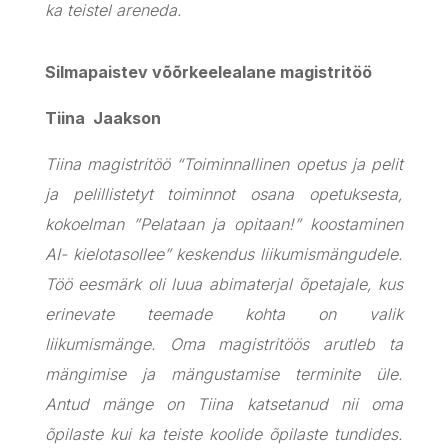
ka teistel areneda.
Silmapaistev võõrkeelealane magistritöö
Tiina Jaakson
Tiina magistritöö “Toiminnallinen opetus ja pelit
ja pelillistetyt toiminnot osana opetuksesta,
kokoelman ”Pelataan ja opitaan!” koostaminen
AI- kielotasollee” keskendus liikumismängudele.
Töö eesmärk oli luua abimaterjal õpetajale, kus
erinevate teemade kohta on valik
liikumismänge. Oma magistritöös arutleb ta
mängimise ja mängustamise terminite üle.
Antud mänge on Tiina katsetanud nii oma
õpilaste kui ka teiste koolide õpilaste tundides.